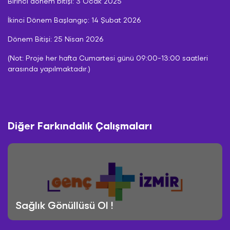
Birinci dönem bitişi: 3 Ocak 2025
İkinci Dönem Başlangıç: 14 Şubat 2026
Dönem Bitişi: 25 Nisan 2026
(Not: Proje her hafta Cumartesi günü 09:00-13:00 saatleri
arasında yapılmaktadır.)
Üye Girişi
Üye Girişi
Üye Girişi
Diğer Farkındalık Çalışmaları
Üye Ol
Üye Ol
Üye Ol
Sağlık Gönüllüsü Ol !